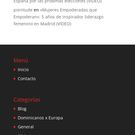
España por las próximas elecciones (VIDEO)
porntude
en
«Mujeres Empoderadas que
Empoderan»: 5 años de inspirador liderazgo
femenino en Madrid (VIDEO)
Menú
Inicio
Contacto
Categorías
Blog
Dominicanos x Europa
General