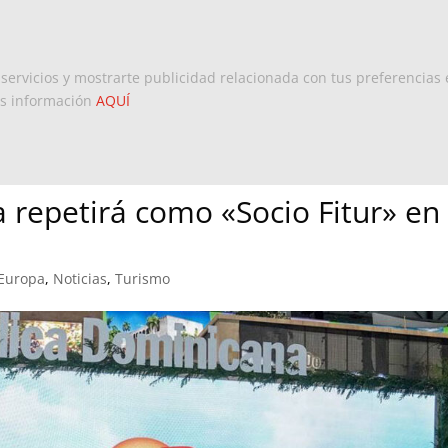
Inicio
Europa
Dominicanos 
 servicios y mostrarte publicidad relacionada con tus preferencias 
ás información
AQUÍ
 repetirá como «Socio Fitur» en
 Europa
,
Noticias
,
Turismo