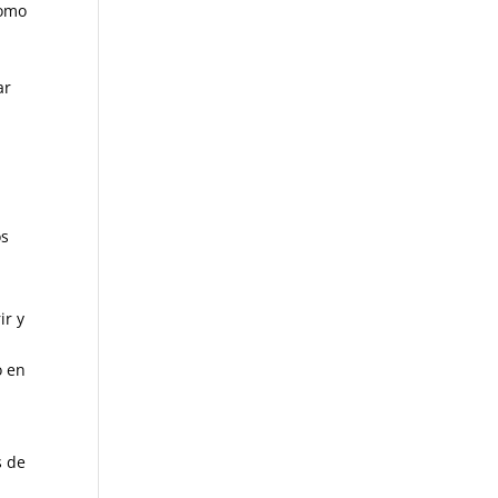
como
ar
os
ir y
o en
s de