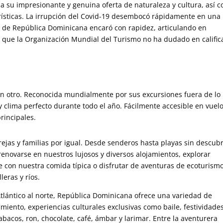
s a su impresionante y genuina oferta de naturaleza y cultura, así 
urísticas. La irrupción del Covid-19 desembocó rápidamente en una
o de República Dominicana encaró con rapidez, articulando en
n que la Organización Mundial del Turismo no ha dudado en calific
n otro. Reconocida mundialmente por sus excursiones fuera de lo
y clima perfecto durante todo el año. Fácilmente accesible en vuel
rincipales.
rejas y familias por igual. Desde senderos hasta playas sin descubr
enovarse en nuestros lujosos y diversos alojamientos, explorar
se con nuestra comida típica o disfrutar de aventuras de ecoturism
leras y ríos.
Atlántico al norte, República Dominicana ofrece una variedad de
imiento, experiencias culturales exclusivas como baile, festividade
bacos, ron, chocolate, café, ámbar y larimar. Entre la aventurera