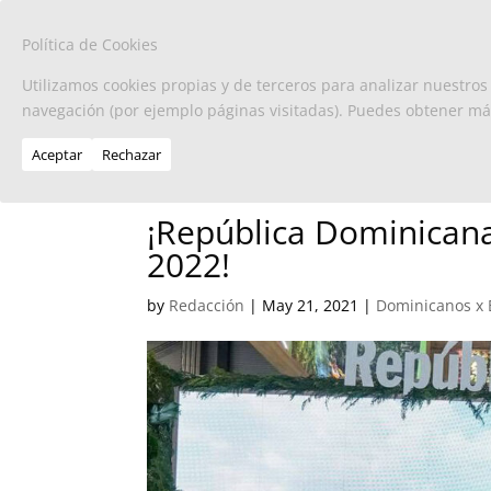
Política de Cookies
Utilizamos cookies propias y de terceros para analizar nuestros
navegación (por ejemplo páginas visitadas). Puedes obtener m
Aceptar
Rechazar
¡República Dominicana
2022!
by
Redacción
|
May 21, 2021
|
Dominicanos x