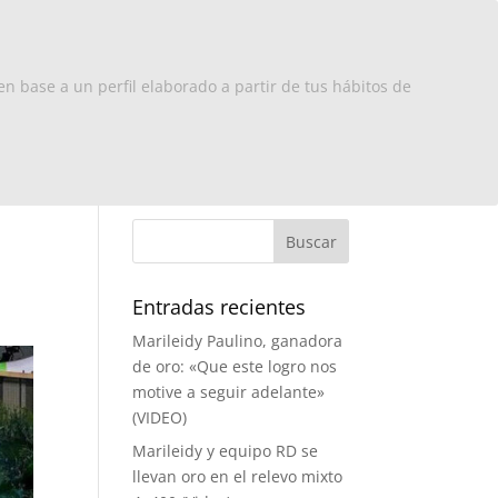
x Europa
RD
Turismo
Contacto
en base a un perfil elaborado a partir de tus hábitos de
Entradas recientes
Marileidy Paulino, ganadora
de oro: «Que este logro nos
motive a seguir adelante»
(VIDEO)
Marileidy y equipo RD se
llevan oro en el relevo mixto