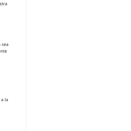
stra
a sea
ente
 a la