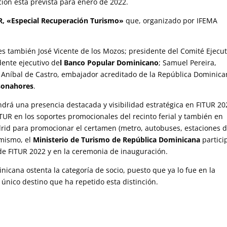
ción está prevista para enero de 2022.
R, «Especial Recuperación Turismo»
que, organizado por IFEMA
es también José Vicente de los Mozos; presidente del Comité Ejecut
ente ejecutivo de
l Banco Popular Dominicano
; Samuel Pereira,
; Aníbal de Castro, embajador acreditado de la República Dominic
sonahores
.
rá una presencia destacada y visibilidad estratégica en FITUR 20
ITUR en los soportes promocionales del recinto ferial y también en
drid para promocionar el certamen (metro, autobuses, estaciones 
imismo, el
Ministerio de Turismo de República Dominicana
partici
 de FITUR 2022 y en la ceremonia de inauguración.
icana ostenta la categoría de socio, puesto que ya lo fue en la
único destino que ha repetido esta distinción.