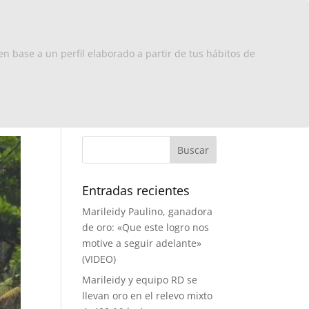
x Europa
RD
Turismo
Contacto
en base a un perfil elaborado a partir de tus hábitos de
Entradas recientes
Marileidy Paulino, ganadora
de oro: «Que este logro nos
motive a seguir adelante»
(VIDEO)
Marileidy y equipo RD se
llevan oro en el relevo mixto