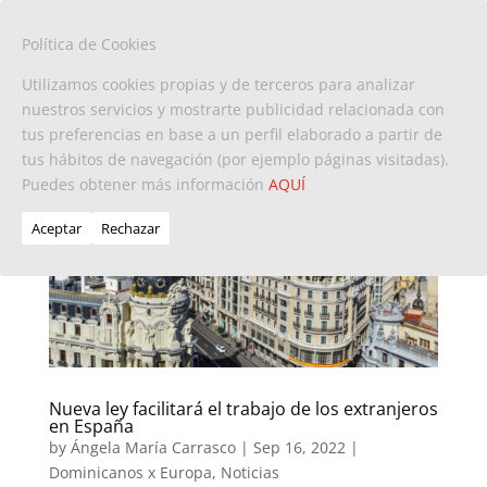
Política de Cookies
Utilizamos cookies propias y de terceros para analizar
nuestros servicios y mostrarte publicidad relacionada con
tus preferencias en base a un perfil elaborado a partir de
tus hábitos de navegación (por ejemplo páginas visitadas).
Puedes obtener más información
AQUÍ
Aceptar
Rechazar
Nueva ley facilitará el trabajo de los extranjeros
en España
by
Ángela María Carrasco
|
Sep 16, 2022
|
Dominicanos x Europa
,
Noticias