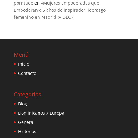
porntude
en
«Mujeres Empoderadas que
Empoderan»: 5 años de inspirador liderazgo
femenino en Madrid (VIDEO)
Menú
Inicio
Contacto
Categorías
Blog
Dominicanos x Europa
General
Historias