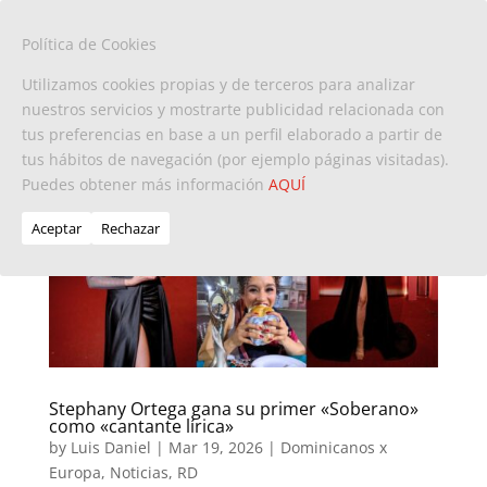
Política de Cookies
Utilizamos cookies propias y de terceros para analizar
nuestros servicios y mostrarte publicidad relacionada con
tus preferencias en base a un perfil elaborado a partir de
tus hábitos de navegación (por ejemplo páginas visitadas).
Puedes obtener más información
AQUÍ
Aceptar
Rechazar
Stephany Ortega gana su primer «Soberano»
como «cantante lírica»
by
Luis Daniel
|
Mar 19, 2026
|
Dominicanos x
Europa
,
Noticias
,
RD