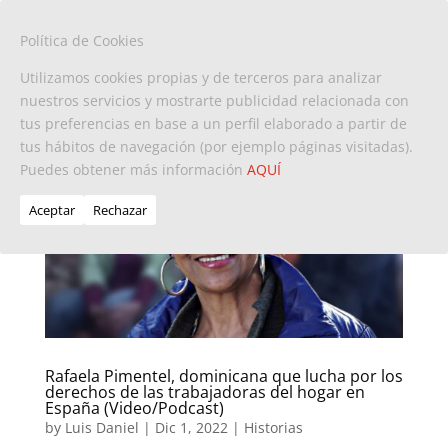
Política de Cookies
Utilizamos cookies propias y de terceros para analizar
nuestros servicios y mostrarte publicidad relacionada con
tus preferencias en base a un perfil elaborado a partir de
tus hábitos de navegación (por ejemplo páginas visitadas).
Puedes obtener más información
AQUÍ
Aceptar
Rechazar
Rafaela Pimentel, dominicana que lucha por los
derechos de las trabajadoras del hogar en
España (Video/Podcast)
by
Luis Daniel
|
Dic 1, 2022
|
Historias