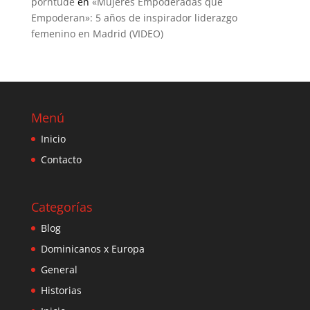
porntude
en
«Mujeres Empoderadas que
Empoderan»: 5 años de inspirador liderazgo
femenino en Madrid (VIDEO)
Menú
Inicio
Contacto
Categorías
Blog
Dominicanos x Europa
General
Historias