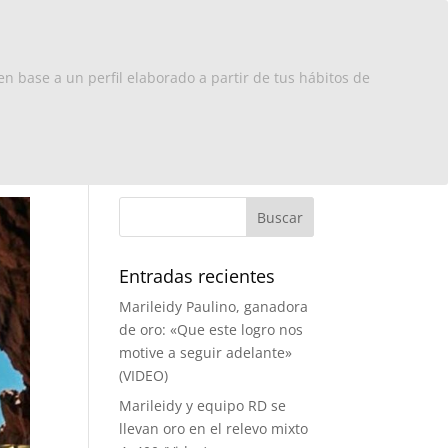
x Europa
RD
Turismo
Contacto
en base a un perfil elaborado a partir de tus hábitos de
Entradas recientes
Marileidy Paulino, ganadora
de oro: «Que este logro nos
motive a seguir adelante»
(VIDEO)
Marileidy y equipo RD se
llevan oro en el relevo mixto