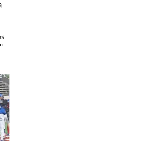
a
tá
io