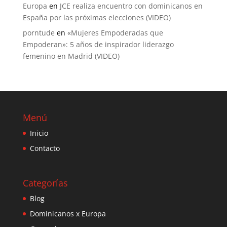
Europa
en
JCE realiza encuentro con dominicanos en
España por las próximas elecciones (VIDEO)
porntude
en
«Mujeres Empoderadas que
Empoderan»: 5 años de inspirador liderazgo
femenino en Madrid (VIDEO)
Menú
Inicio
Contacto
Categorías
Blog
Dominicanos x Europa