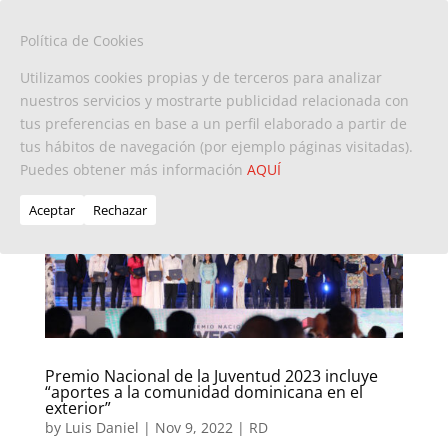
Política de Cookies
Utilizamos cookies propias y de terceros para analizar
nuestros servicios y mostrarte publicidad relacionada con
tus preferencias en base a un perfil elaborado a partir de
tus hábitos de navegación (por ejemplo páginas visitadas).
Puedes obtener más información
AQUÍ
Aceptar
Rechazar
Premio Nacional de la Juventud 2023 incluye
“aportes a la comunidad dominicana en el
exterior”
by
Luis Daniel
|
Nov 9, 2022
|
RD